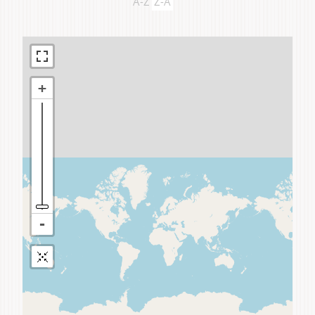
A-Z
Z-A
Do domu a bytu
Do zahrady a sadu
Služby