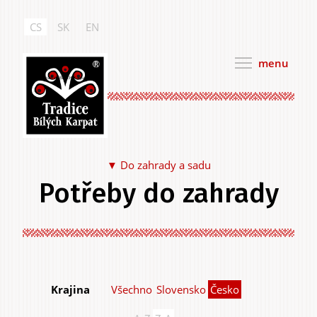
Přejít
k
CS
SK
EN
hlavnímu
obsahu
menu
Tradice Bílých Karpat
Do zahrady a sadu
Potřeby do zahrady
Jídlo a pití
Všechno
Slovensko
Česko
Krajina
Na sebe